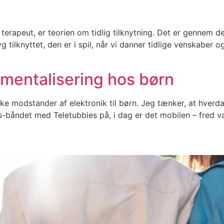
 terapeut, er teorien om tidlig tilknytning. Det er gennem 
g tilknyttet, den er i spil, når vi danner tidlige venskaber o
 mentalisering hos børn
 modstander af elektronik til børn. Jeg tænker, at hverdage
vhs-båndet med Teletubbies på, i dag er det mobilen – fred