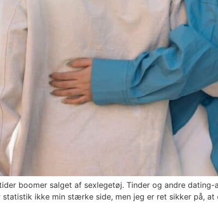
ider boomer salget af sexlegetøj. Tinder og andre dating-ap
r statistik ikke min stærke side, men jeg er ret sikker på, a