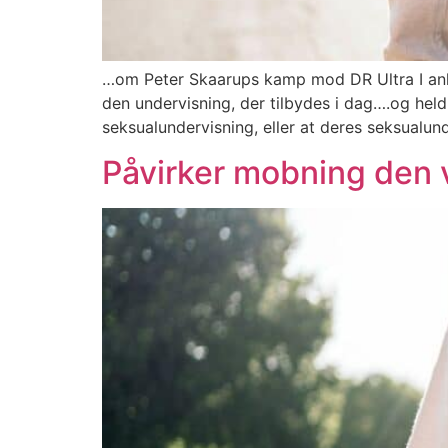
…om Peter Skaarups kamp mod DR Ultra I anle
den undervisning, der tilbydes i dag….og heldi
seksualundervisning, eller at deres seksualun
Påvirker mobning den 