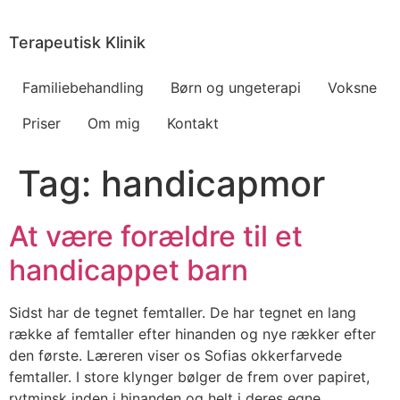
Videre
til
Terapeutisk Klinik
indhold
Familiebehandling
Børn og ungeterapi
Voksne
Priser
Om mig
Kontakt
Tag:
handicapmor
At være forældre til et
handicappet barn
Sidst har de tegnet femtaller. De har tegnet en lang
række af femtaller efter hinanden og nye rækker efter
den første. Læreren viser os Sofias okkerfarvede
femtaller. I store klynger bølger de frem over papiret,
rytminsk inden i hinanden og helt i deres egne