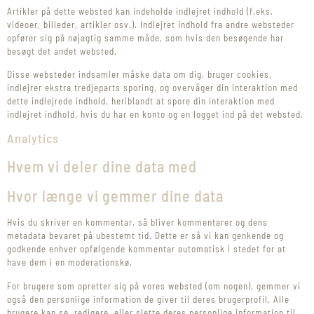
Artikler på dette websted kan indeholde indlejret indhold (f.eks.
videoer, billeder, artikler osv.). Indlejret indhold fra andre websteder
opfører sig på nøjagtig samme måde, som hvis den besøgende har
besøgt det andet websted.
Disse websteder indsamler måske data om dig, bruger cookies,
indlejrer ekstra tredjeparts sporing, og overvåger din interaktion med
dette indlejrede indhold, heriblandt at spore din interaktion med
indlejret indhold, hvis du har en konto og en logget ind på det websted.
Analytics
Hvem vi deler dine data med
Hvor længe vi gemmer dine data
Hvis du skriver en kommentar, så bliver kommentarer og dens
metadata bevaret på ubestemt tid. Dette er så vi kan genkende og
godkende enhver opfølgende kommentar automatisk i stedet for at
have dem i en moderationskø.
For brugere som opretter sig på vores websted (om nogen), gemmer vi
også den personlige information de giver til deres brugerprofil. Alle
brugere kan se, redigere, eller slette deres personlige information til